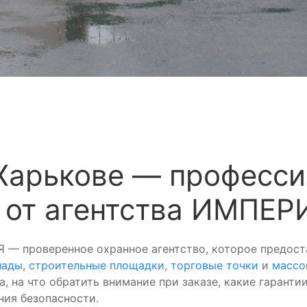
 Харькове — професс
 от агентства ИМПЕР
Я — проверенное охранное агентство, которое предост
лады
,
строительные площадки
,
торговые точки
и
массо
, на что обратить внимание при заказе, какие гаранти
ия безопасности.