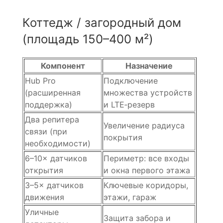
Коттедж / загородный дом
(площадь 150–400 м²)
Компонент
Назначение
Hub Pro
Подключение
(расширенная
множества устройств
поддержка)
и LTE‑резерв
Два репитера
Увеличение радиуса
связи (при
покрытия
необходимости)
6–10× датчиков
Периметр: все входы
открытия
и окна первого этажа
3–5× датчиков
Ключевые коридоры,
движения
этажи, гараж
Уличные
Защита забора и