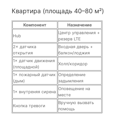
Квартира (площадь 40–80 м²)
Компонент
Назначение
Центр управления +
Hub
резерв LTE
2× датчика
Входная дверь +
открытия
балкон/лоджия
1× датчик движения
Холл/коридор
(площадной)
1× пожарный датчик
Определение
(дым)
задымления
Оповещение на
1× внутреняя сирена
месте
Вручную вызвать
Кнопка тревоги
помощь