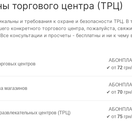
ны торгового центра (ТРЦ)
икальны и требования к охране и безопасности ТРЦ. В
его конкретного торгового центра, пожалуйста, свяжи
Все консультации и просчеты - бесплатны и ни к чему 
АБОНПЛА
орговых центров
✔ от
72
грн/
АБОНПЛА
на
магазинов
✔ от
70
грн/
АБОНПЛА
-развлекательных центров (ТРЦ)
✔ от
75
грн/