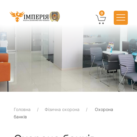
0
Головна
Фізична охорона
Охорона
банків