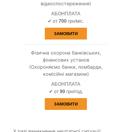
відеоспостереження)
АБОНПЛАТА
✔ от
700
грн/міс.
ЗАМОВИТИ
Фізична охорона банківських,
фінансових установ
(Охороняємо банки, ломбарди,
комісійні магазини)
АБОНПЛАТА
✔ от
90
грн/год.
ЗАМОВИТИ
У разі виникнення нештатної ситуації